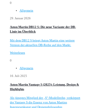
0
Allgemein
29. Januar 2026
Aston Martin DB12 S: Die neue Variante der DB-
Linie im Überblick
Mit dem DB12 S bringt Aston Martin eine weitere
Version der aktuellen DB-Reihe auf den Markt.
Weiterlesen
0
Allgemein
16. Juli 2025
Aston Martin Vantage S (2025): Leistung, Design &
Highlights
Als jüngstes Mitglied der „S“-Modellreihe, verkörpert
der Vantage S die Essenz von Aston Martins
Ingenieurskunst und Designphilosophie.