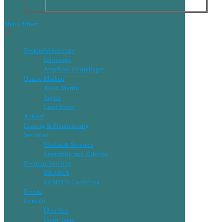
Menu öffnen
✕
Bestandsfahrzeuge
Fahrzeuge
Angebote Zentrallager
Unsere Marken
Aston Martin
Jaguar
Land Rover
Ankauf
Leasing & Finanzierung
Werkstatt
Werkstatt-Services
Ersatzteile und Zubehör
Premium Services
BRABUS
KEMPEN Collection
Events
Kontakt
Über Uns
Unser Team