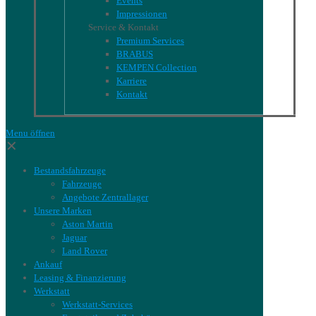
Events
Impressionen
Service & Kontakt
Premium Services
BRABUS
KEMPEN Collection
Karriere
Kontakt
Menu öffnen
✕
Bestandsfahrzeuge
Fahrzeuge
Angebote Zentrallager
Unsere Marken
Aston Martin
Jaguar
Land Rover
Ankauf
Leasing & Finanzierung
Werkstatt
Werkstatt-Services