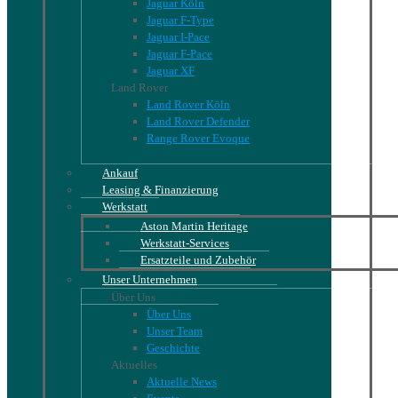
Jaguar Köln
Jaguar F-Type
Jaguar I-Pace
Jaguar F-Pace
Jaguar XF
Land Rover
Land Rover Köln
Land Rover Defender
Range Rover Evoque
Ankauf
Leasing & Finanzierung
Werkstatt
Aston Martin Heritage
Werkstatt-Services
Ersatzteile und Zubehör
Unser Unternehmen
Über Uns
Über Uns
Unser Team
Geschichte
Aktuelles
Aktuelle News