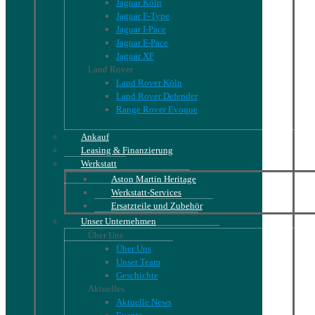
Jaguar Köln
Jaguar F-Type
Jaguar I-Pace
Jaguar F-Pace
Jaguar XF
Land Rover
Land Rover Köln
Land Rover Defender
Range Rover Evoque
Ankauf
Leasing & Finanzierung
Werkstatt
Aston Martin Heritage
Werkstatt-Services
Ersatzteile und Zubehör
Unser Unternehmen
Über Uns
Über Uns
Unser Team
Geschichte
Aktuelles
Aktuelle News