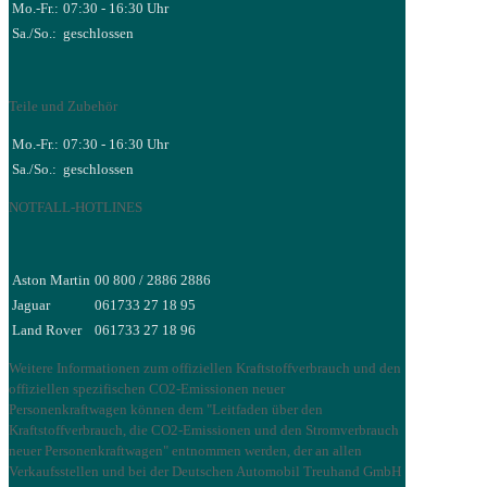
Mo.-Fr.:
07:30 - 16:30 Uhr
Sa./So.:
geschlossen
Teile und Zubehör
Mo.-Fr.:
07:30 - 16:30 Uhr
Sa./So.:
geschlossen
NOTFALL-HOTLINES
Aston Martin
00 800 / 2886 2886
Jaguar
061733 27 18 95
Land Rover
061733 27 18 96
Weitere Informationen zum offiziellen Kraftstoffverbrauch und den
offiziellen spezifischen CO2-Emissionen neuer
Personenkraftwagen können dem "Leitfaden über den
Kraftstoffverbrauch, die CO2-Emissionen und den Stromverbrauch
neuer Personenkraftwagen" entnommen werden, der an allen
Verkaufsstellen und bei der Deutschen Automobil Treuhand GmbH