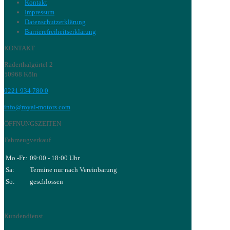
Kontakt
Impressum
Datenschutzerklärung
Barrierefreiheitserklärung
KONTAKT
Raderthalgürtel 2
50968 Köln
0221 934 780 0
info@royal-motors.com
ÖFFNUNGSZEITEN
Fahrzeugverkauf
Mo.-Fr.:
09:00 - 18:00 Uhr
Sa:
Termine nur nach Vereinbarung
So:
geschlossen
Kundendienst