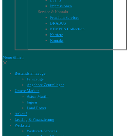
Events
Impressionen
Service & Kontakt
Premium Services
BRABUS
KEMPEN Collection
Karriere
Kontakt
Menu öffnen
✕
Bestandsfahrzeuge
Fahrzeuge
Angebote Zentrallager
Unsere Marken
Aston Martin
Jaguar
Land Rover
Ankauf
Leasing & Finanzierung
Werkstatt
Werkstatt-Services