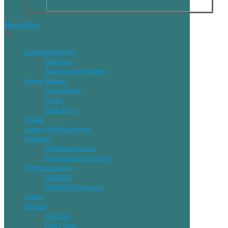
Menu öffnen
✕
Bestandsfahrzeuge
Fahrzeuge
Angebote Zentrallager
Unsere Marken
Aston Martin
Jaguar
Land Rover
Ankauf
Leasing & Finanzierung
Werkstatt
Werkstatt-Services
Ersatzteile und Zubehör
Premium Services
BRABUS
KEMPEN Collection
Events
Kontakt
Über Uns
Unser Team