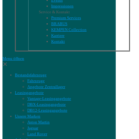
Events
Impressionen
Service & Kontakt
Premium Services
BRABUS
KEMPEN Collection
Karriere
Kontakt
Menu öffnen
✕
Bestandsfahrzeuge
Fahrzeuge
Angebote Zentrallager
Leasingangebote
Vantage-Leasingangebote
DBX-Leasingangebote
DB12-Leasingangebote
Unsere Marken
Aston Martin
Jaguar
Land Rover