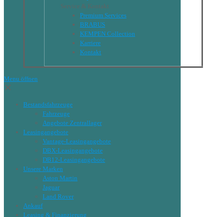
Service & Kontakt
Premium Services
BRABUS
KEMPEN Collection
Karriere
Kontakt
Menu öffnen
✕
Bestandsfahrzeuge
Fahrzeuge
Angebote Zentrallager
Leasingangebote
Vantage-Leasingangebote
DBX-Leasingangebote
DB12-Leasingangebote
Unsere Marken
Aston Martin
Jaguar
Land Rover
Ankauf
Leasing & Finanzierung