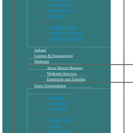
Jaguar I-Pace
Jaguar F-Pace
Jaguar XF
Land Rover
Land Rover Köln
Land Rover Defender
Range Rover Evoque
Ankauf
Leasing & Finanzierung
Werkstatt
Aston Martin Heritage
Werkstatt-Services
Ersatzteile und Zubehör
Unser Unternehmen
Über Uns
Über Uns
Unser Team
Geschichte
Aktuelles
Aktuelle News
Events
Impressionen