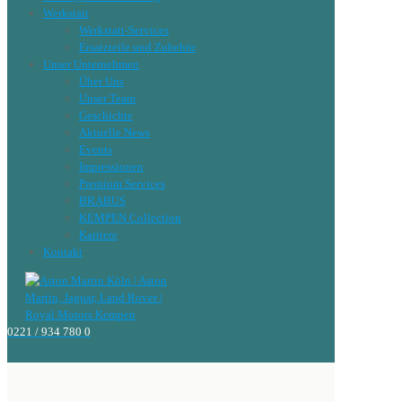
Werkstatt
Werkstatt-Services
Ersatzteile und Zubehör
Unser Unternehmen
Über Uns
Unser Team
Geschichte
Aktuelle News
Events
Impressionen
Premium Services
BRABUS
KEMPEN Collection
Karriere
Kontakt
0221 / 934 780 0