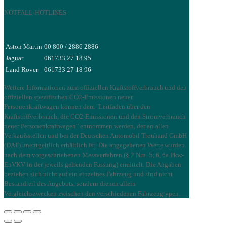
NOTFALL-HOTLINES
Aston Martin
00 800 / 2886 2886
Jaguar
061733 27 18 95
Land Rover
061733 27 18 96
Weitere Informationen zum offiziellen Kraftstoffverbrauch und den
offiziellen spezifischen CO2-Emissionen neuer
Personenkraftwagen können dem "Leitfaden über den
Kraftstoffverbrauch, die CO2-Emissionen und den Stromverbrauch
neuer Personenkraftwagen" entnommen werden, der an allen
Verkaufsstellen und bei der Deutschen Automobil Treuhand GmbH
(DAT) unentgeltlich erhältlich ist. Die angegebenen Werte wurden
nach dem vorgeschriebenen Messverfahren (§ 2 Nrn. 5, 6, 6a Pkw-
EnVKV in der jeweils geltenden Fassung) ermittelt. Die Angaben
beziehen sich nicht auf ein einzelnes Fahrzeug und sind nicht
Bestandteil des Angebots, sondern dienen allein
Vergleichszwecken zwischen den verschiedenen Fahrzeugtypen.