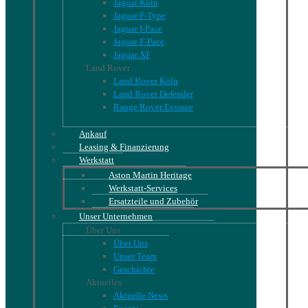
Jaguar Köln
Jaguar F-Type
Jaguar I-Pace
Jaguar F-Pace
Jaguar XF
Land Rover
Land Rover Köln
Land Rover Defender
Range Rover Evoque
Ankauf
Leasing & Finanzierung
Werkstatt
Aston Martin Heritage
Werkstatt-Services
Ersatzteile und Zubehör
Unser Unternehmen
Über Uns
Über Uns
Unser Team
Geschichte
Aktuelles
Aktuelle News