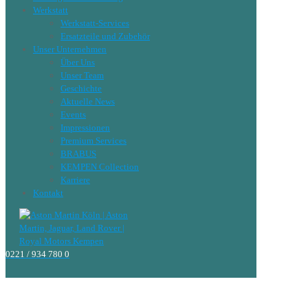
Werkstatt
Werkstatt-Services
Ersatzteile und Zubehör
Unser Unternehmen
Über Uns
Unser Team
Geschichte
Aktuelle News
Events
Impressionen
Premium Services
BRABUS
KEMPEN Collection
Karriere
Kontakt
0221 / 934 780 0