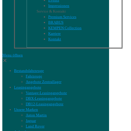
Events
Impressionen
Service & Kontakt
Premium Services
BRABUS
KEMPEN Collection
Karriere
Kontakt
Menu öffnen
✕
Bestandsfahrzeuge
Fahrzeuge
Angebote Zentrallager
Leasingangebote
Vantage-Leasingangebote
DBX-Leasingangebote
DB12-Leasingangebote
Unsere Marken
Aston Martin
Jaguar
Land Rover