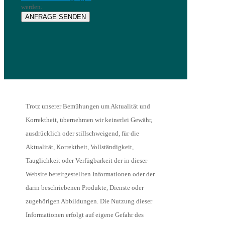
werden.
Trotz unserer Bemühungen um Aktualität und
Korrektheit, übernehmen wir keinerlei Gewähr,
ausdrücklich oder stillschweigend, für die
Aktualität, Korrektheit, Vollständigkeit,
Tauglichkeit oder Verfügbarkeit der in dieser
Website bereitgestellten Informationen oder der
darin beschriebenen Produkte, Dienste oder
zugehörigen Abbildungen. Die Nutzung dieser
Informationen erfolgt auf eigene Gefahr des