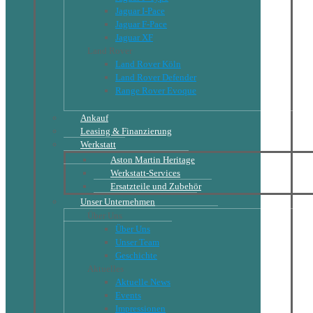
Jaguar I-Pace
Jaguar F-Pace
Jaguar XF
Land Rover
Land Rover Köln
Land Rover Defender
Range Rover Evoque
Ankauf
Leasing & Finanzierung
Werkstatt
Aston Martin Heritage
Werkstatt-Services
Ersatzteile und Zubehör
Unser Unternehmen
Über Uns
Über Uns
Unser Team
Geschichte
Aktuelles
Aktuelle News
Events
Impressionen