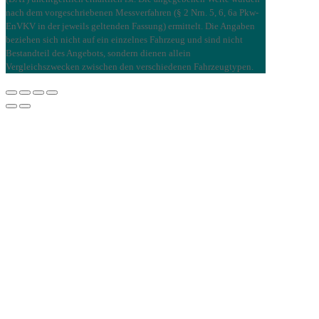
nach dem vorgeschriebenen Messverfahren (§ 2 Nrn. 5, 6, 6a Pkw-
EnVKV in der jeweils geltenden Fassung) ermittelt. Die Angaben
beziehen sich nicht auf ein einzelnes Fahrzeug und sind nicht
Bestandteil des Angebots, sondern dienen allein
Vergleichszwecken zwischen den verschiedenen Fahrzeugtypen.