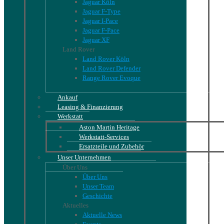
Jaguar Köln
Jaguar F-Type
Jaguar I-Pace
Jaguar F-Pace
Jaguar XF
Land Rover
Land Rover Köln
Land Rover Defender
Range Rover Evoque
Ankauf
Leasing & Finanzierung
Werkstatt
Aston Martin Heritage
Werkstatt-Services
Ersatzteile und Zubehör
Unser Unternehmen
Über Uns
Über Uns
Unser Team
Geschichte
Aktuelles
Aktuelle News