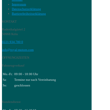
Impressum
Datenschutzerklärung
Barrierefreiheitserklärung
KONTAKT
Raderthalgürtel 2
50968 Köln
0221 934 780 0
info@royal-motors.com
ÖFFNUNGSZEITEN
Fahrzeugverkauf
Mo.-Fr.:
09:00 - 18:00 Uhr
Sa:
Termine nur nach Vereinbarung
So:
geschlossen
Kundendienst