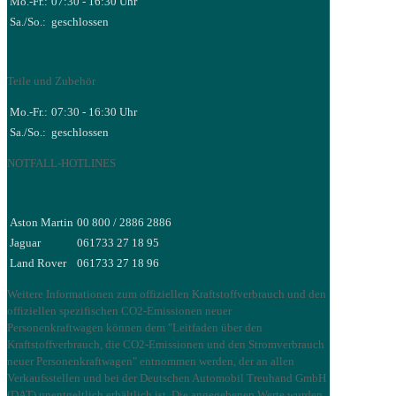
Mo.-Fr.:
07:30 - 16:30 Uhr
Sa./So.:
geschlossen
Teile und Zubehör
Mo.-Fr.:
07:30 - 16:30 Uhr
Sa./So.:
geschlossen
NOTFALL-HOTLINES
Aston Martin
00 800 / 2886 2886
Jaguar
061733 27 18 95
Land Rover
061733 27 18 96
Weitere Informationen zum offiziellen Kraftstoffverbrauch und den
offiziellen spezifischen CO2-Emissionen neuer
Personenkraftwagen können dem "Leitfaden über den
Kraftstoffverbrauch, die CO2-Emissionen und den Stromverbrauch
neuer Personenkraftwagen" entnommen werden, der an allen
Verkaufsstellen und bei der Deutschen Automobil Treuhand GmbH
(DAT) unentgeltlich erhältlich ist. Die angegebenen Werte wurden