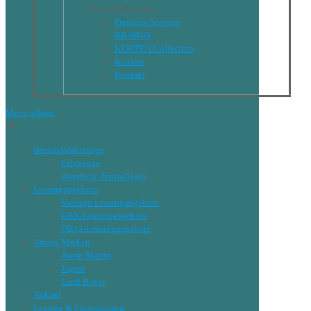
Service & Kontakt
Premium Services
BRABUS
KEMPEN Collection
Karriere
Kontakt
Menu öffnen
✕
Bestandsfahrzeuge
Fahrzeuge
Angebote Zentrallager
Leasingangebote
Vantage-Leasingangebote
DBX-Leasingangebote
DB12-Leasingangebote
Unsere Marken
Aston Martin
Jaguar
Land Rover
Ankauf
Leasing & Finanzierung