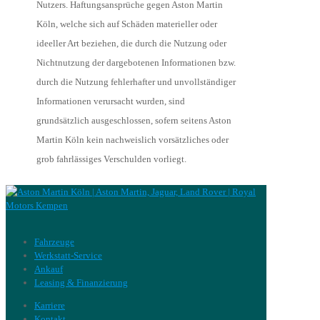
Nutzers. Haftungsansprüche gegen Aston Martin
Köln, welche sich auf Schäden materieller oder
ideeller Art beziehen, die durch die Nutzung oder
Nichtnutzung der dargebotenen Informationen bzw.
durch die Nutzung fehlerhafter und unvollständiger
Informationen verursacht wurden, sind
grundsätzlich ausgeschlossen, sofern seitens Aston
Martin Köln kein nachweislich vorsätzliches oder
grob fahrlässiges Verschulden vorliegt.
Fahrzeuge
Werkstatt-Service
Ankauf
Leasing & Finanzierung
Karriere
Kontakt