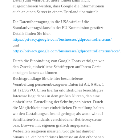
Daten) und verarbeitet diese. Dabei kann nicht
ausgeschlossen werden, dass Google die Informationen
auch an einen Server in einem Drittland übermittelt.
Die Datenübertragung in die USA wird auf die
Standardvertragsklauseln der EU-Kommission gestützt.
Details finden Sie hier:
https://privacy.google.com/businesses/gdprcontrollerterms/
und
https://privacy.google.com/businesses/gdprcontrollerterms/sccs/
.
Durch die Einbindung von Google Fonts verfolgen wir
den Zweck, einheitliche Schrifttypen auf Ihrem Gerät
anzeigen lassen zu können.
Rechtsgrundlage für die hier beschriebene
Verarbeitung personenbezogener Daten ist Art. 6 Abs. 1
lit. f) DSGVO. Unser hierfür erforderliches berechtigtes
Interesse liegt dabei in dem großen Nutzen, den eine
einheitliche Darstellung der Schrifttypen bietet. Durch
die Möglichkeit einer einheitlichen Darstellung halten
wir den Gestaltungsaufwand geringer, als wenn wir auf
Schriftarten-Standards verschiedener Betriebssysteme
bzw. Browser mit eigenen grafisch angepassten
Webseiten reagieren müssten. Google hat darüber
hinaus u.a. ein berechtigtes Interesse an den erhobenen