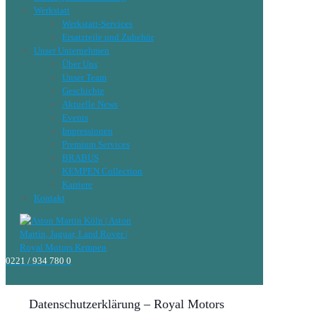
Werkstatt
Werkstatt-Services
Ersatzteile und Zubehör
Unser Unternehmen
Über Uns
Unser Team
Geschichte
Aktuelle News
Events
Impressionen
Premium Services
BRABUS
KEMPEN Collection
Karriere
Kontakt
0221 / 934 780 0
Datenschutzerklärung – Royal Motors