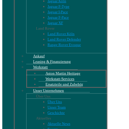
Jaguar Köln
Jaguar F-Type
Jaguar I-Pace
Jaguar F-Pace
Jaguar XF
Land Rover
Land Rover Köln
Land Rover Defender
Range Rover Evoque
Ankauf
Leasing & Finanzierung
Werkstatt
Aston Martin Heritage
Werkstatt-Services
Ersatzteile und Zubehör
Unser Unternehmen
Über Uns
Über Uns
Unser Team
Geschichte
Aktuelles
Aktuelle News