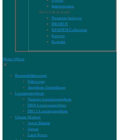
Events
Impressionen
Service & Kontakt
Premium Services
BRABUS
KEMPEN Collection
Karriere
Kontakt
Menu öffnen
✕
Bestandsfahrzeuge
Fahrzeuge
Angebote Zentrallager
Leasingangebote
Vantage-Leasingangebote
DBX-Leasingangebote
DB12-Leasingangebote
Unsere Marken
Aston Martin
Jaguar
Land Rover