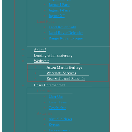
Jaguar I-Pace
Jaguar F-Pace
Jaguar XF
Land Rover
Land Rover Köln
Land Rover Defender
Range Rover Evoque
Ankauf
Leasing & Finanzierung
Werkstatt
Aston Martin Heritage
Werkstatt-Services
Ersatzteile und Zubehör
Unser Unternehmen
Über Uns
Über Uns
Unser Team
Geschichte
Aktuelles
Aktuelle News
Events
Impressionen