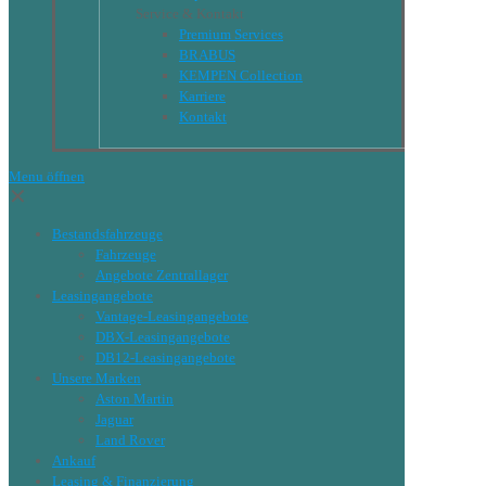
Service & Kontakt
Premium Services
BRABUS
KEMPEN Collection
Karriere
Kontakt
Menu öffnen
✕
Bestandsfahrzeuge
Fahrzeuge
Angebote Zentrallager
Leasingangebote
Vantage-Leasingangebote
DBX-Leasingangebote
DB12-Leasingangebote
Unsere Marken
Aston Martin
Jaguar
Land Rover
Ankauf
Leasing & Finanzierung