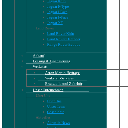
Jaguar Köln
Jaguar F-Type
Jaguar I-Pace
Jaguar F-Pace
Jaguar XF
Land Rover
Land Rover Köln
Land Rover Defender
Range Rover Evoque
Ankauf
Leasing & Finanzierung
Werkstatt
Aston Martin Heritage
Werkstatt-Services
Ersatzteile und Zubehör
Unser Unternehmen
Über Uns
Über Uns
Unser Team
Geschichte
Aktuelles
Aktuelle News