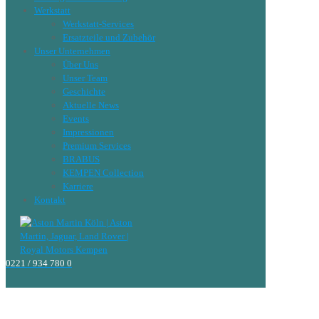
Werkstatt
Werkstatt-Services
Ersatzteile und Zubehör
Unser Unternehmen
Über Uns
Unser Team
Geschichte
Aktuelle News
Events
Impressionen
Premium Services
BRABUS
KEMPEN Collection
Karriere
Kontakt
0221 / 934 780 0