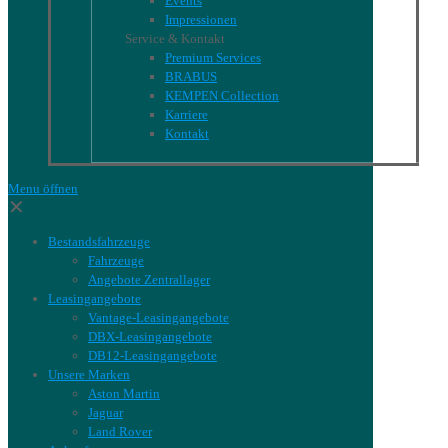
Events
Impressionen
Service & Kontakt
Premium Services
BRABUS
KEMPEN Collection
Karriere
Kontakt
Menu öffnen
✕
Bestandsfahrzeuge
Fahrzeuge
Angebote Zentrallager
Leasingangebote
Vantage-Leasingangebote
DBX-Leasingangebote
DB12-Leasingangebote
Unsere Marken
Aston Martin
Jaguar
Land Rover