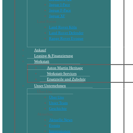
Jaguar I-Pace
Jaguar F-Pace
Jaguar XF
Land Rover
Land Rover Köln
Land Rover Defender
Range Rover Evoque
Ankauf
Leasing & Finanzierung
Werkstatt
Aston Martin Heritage
Werkstatt-Services
Ersatzteile und Zubehör
Unser Unternehmen
Über Uns
Über Uns
Unser Team
Geschichte
Aktuelles
Aktuelle News
Events
Impressionen