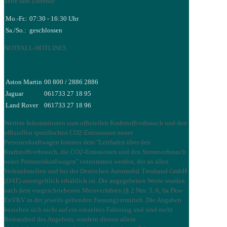
Teile und Zubehör
Mo.-Fr.:
07:30 - 16:30 Uhr
Sa./So.:
geschlossen
NOTFALL-HOTLINES
Aston Martin
00 800 / 2886 2886
Jaguar
061733 27 18 95
Land Rover
061733 27 18 96
Weitere Informationen zum offiziellen Kraftstoffverbrauch und den
offiziellen spezifischen CO2-Emissionen neuer
Personenkraftwagen können dem "Leitfaden über den
Kraftstoffverbrauch, die CO2-Emissionen und den Stromverbrauch
neuer Personenkraftwagen" entnommen werden, der an allen
Verkaufsstellen und bei der Deutschen Automobil Treuhand GmbH
(DAT) unentgeltlich erhältlich ist. Die angegebenen Werte wurden
nach dem vorgeschriebenen Messverfahren (§ 2 Nrn. 5, 6, 6a Pkw-
EnVKV in der jeweils geltenden Fassung) ermittelt. Die Angaben
beziehen sich nicht auf ein einzelnes Fahrzeug und sind nicht
Bestandteil des Angebots, sondern dienen allein