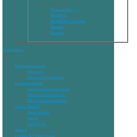
Service & Kontakt
Premium Services
BRABUS
KEMPEN Collection
Karriere
Kontakt
Menu öffnen
✕
Bestandsfahrzeuge
Fahrzeuge
Angebote Zentrallager
Leasingangebote
Vantage-Leasingangebote
DBX-Leasingangebote
DB12-Leasingangebote
Unsere Marken
Aston Martin
Jaguar
Land Rover
Ankauf
Leasing & Finanzierung