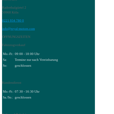
Raderthalgürtel 2
50968 Köln
0221 934 780 0
info@royal-motors.com
ÖFFNUNGSZEITEN
Fahrzeugverkauf
Mo.-Fr.:
09:00 - 18:00 Uhr
Sa:
Termine nur nach Vereinbarung
So:
geschlossen
Kundendienst
Mo.-Fr.:
07:30 - 16:30 Uhr
Sa./So.:
geschlossen