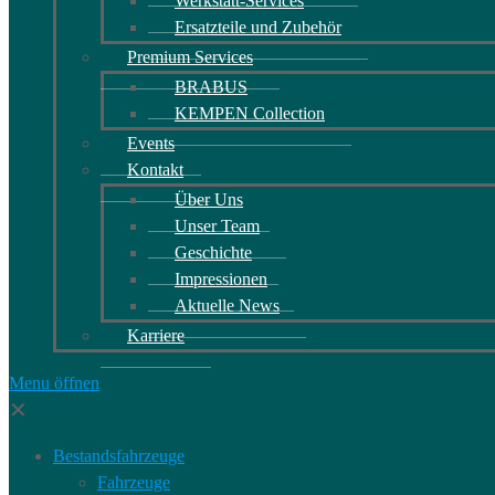
Werkstatt-Services
Ersatzteile und Zubehör
Premium Services
BRABUS
KEMPEN Collection
Events
Kontakt
Über Uns
Unser Team
Geschichte
Impressionen
Aktuelle News
Karriere
Menu öffnen
✕
Bestandsfahrzeuge
Fahrzeuge