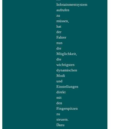
Infotainmentsystem
aufrufen
zu
müssen,
hat
der
Fahrer
nun
die
Möglichkeit,
die
wichtigsten
dynamischen
Modi
und
Einstellungen
direkt
mit
den
Fingerspitzen
zu
steuern.
Dazu