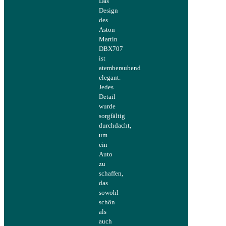
Das
Design
des
Aston
Martin
DBX707
ist
atemberaubend
elegant.
Jedes
Detail
wurde
sorgfältig
durchdacht,
um
ein
Auto
zu
schaffen,
das
sowohl
schön
als
auch