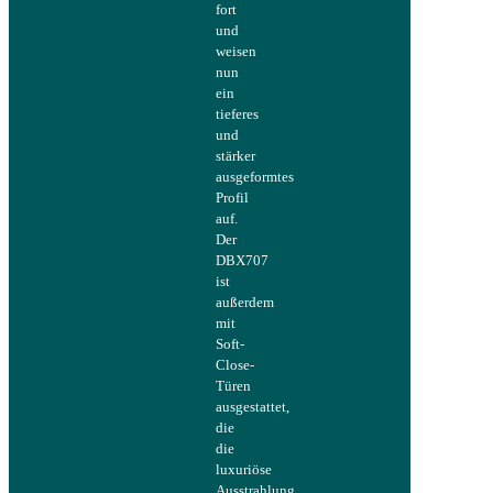
fort
und
weisen
nun
ein
tieferes
und
stärker
ausgeformtes
Profil
auf.
Der
DBX707
ist
außerdem
mit
Soft-
Close-
Türen
ausgestattet,
die
die
luxuriöse
Ausstrahlung