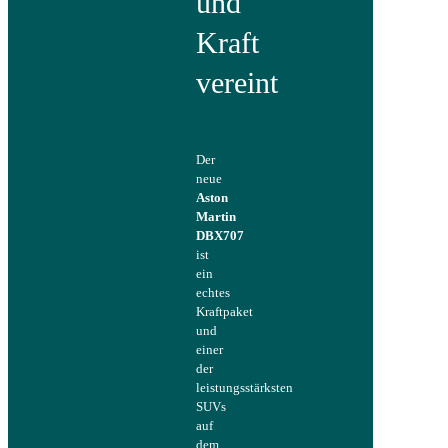
und
Kraft
vereint
Der
neue
Aston
Martin
DBX707
ist
ein
echtes
Kraftpaket
und
einer
der
leistungsstärksten
SUVs
auf
dem