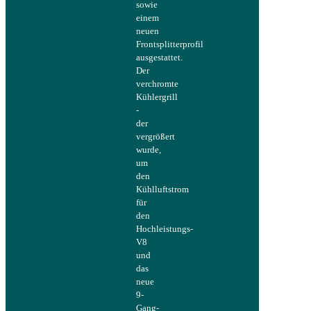
sowie
einem
neuen
Frontsplitterprofil
ausgestattet.
Der
verchromte
Kühlergrill
-
der
vergrößert
wurde,
um
den
Kühlluftstrom
für
den
Hochleistungs-
V8
und
das
neue
9-
Gang-