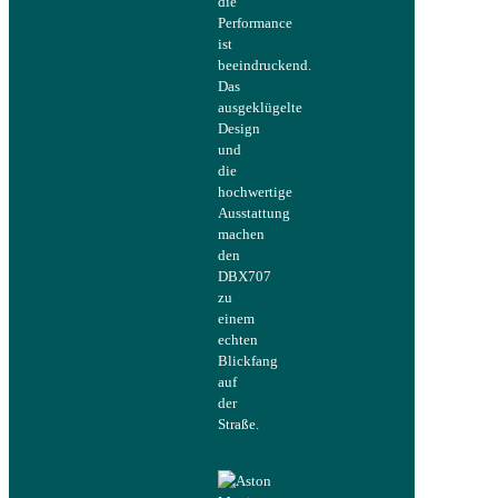
die
Performance
ist
beeindruckend.
Das
ausgeklügelte
Design
und
die
hochwertige
Ausstattung
machen
den
DBX707
zu
einem
echten
Blickfang
auf
der
Straße.