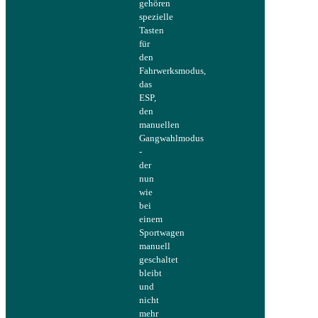
gehören
spezielle
Tasten
für
den
Fahrwerksmodus,
das
ESP,
den
manuellen
Gangwahlmodus
-
der
nun
wie
bei
einem
Sportwagen
manuell
geschaltet
bleibt
und
nicht
mehr