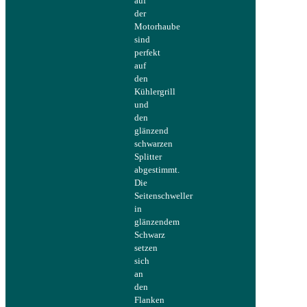
auf
der
Motorhaube
sind
perfekt
auf
den
Kühlergrill
und
den
glänzend
schwarzen
Splitter
abgestimmt.
Die
Seitenschweller
in
glänzendem
Schwarz
setzen
sich
an
den
Flanken