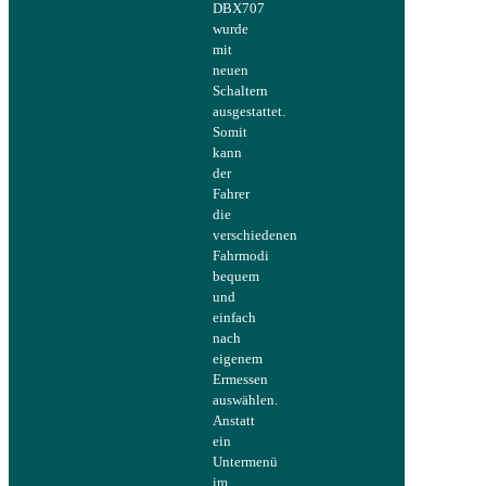
DBX707
wurde
mit
neuen
Schaltern
ausgestattet.
Somit
kann
der
Fahrer
die
verschiedenen
Fahrmodi
bequem
und
einfach
nach
eigenem
Ermessen
auswählen.
Anstatt
ein
Untermenü
im