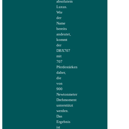
absolutem
Luxus.
Wie
der
Name
bereits
andeutet,
kommt
der
DBX707
mit
707
Pferdestärken
daher,
die
von
900
Newtonmeter
Drehmoment
unterstützt
werden.
Das
Ergebnis
ist