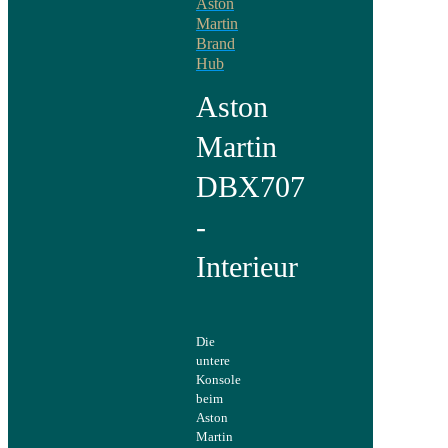
Aston
Martin
Brand
Hub
Aston
Martin
DBX707
-
Interieur
Die
untere
Konsole
beim
Aston
Martin