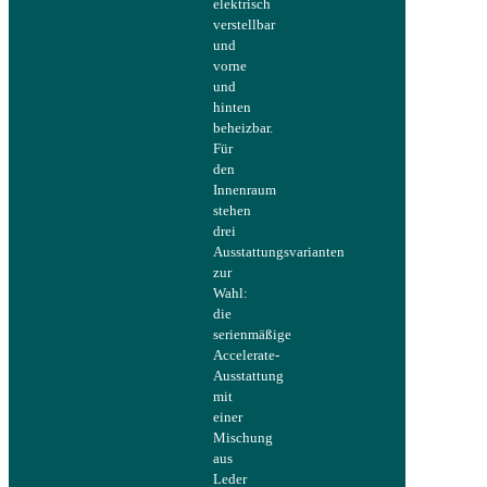
elektrisch
verstellbar
und
vorne
und
hinten
beheizbar.
Für
den
Innenraum
stehen
drei
Ausstattungsvarianten
zur
Wahl:
die
serienmäßige
Accelerate-
Ausstattung
mit
einer
Mischung
aus
Leder