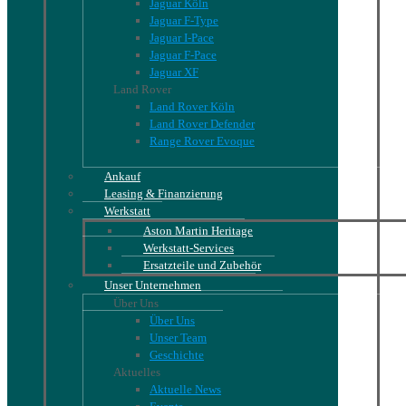
Jaguar Köln
Jaguar F-Type
Jaguar I-Pace
Jaguar F-Pace
Jaguar XF
Land Rover
Land Rover Köln
Land Rover Defender
Range Rover Evoque
Ankauf
Leasing & Finanzierung
Werkstatt
Aston Martin Heritage
Werkstatt-Services
Ersatzteile und Zubehör
Unser Unternehmen
Über Uns
Über Uns
Unser Team
Geschichte
Aktuelles
Aktuelle News