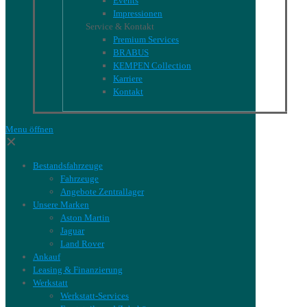
Events
Impressionen
Service & Kontakt
Premium Services
BRABUS
KEMPEN Collection
Karriere
Kontakt
Menu öffnen
✕
Bestandsfahrzeuge
Fahrzeuge
Angebote Zentrallager
Unsere Marken
Aston Martin
Jaguar
Land Rover
Ankauf
Leasing & Finanzierung
Werkstatt
Werkstatt-Services