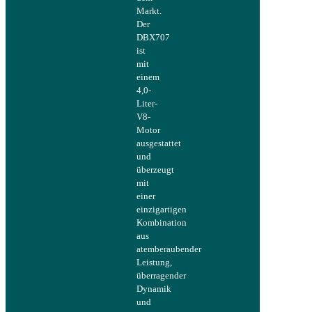
Markt.
Der
DBX707
ist
mit
einem
4,0-
Liter-
V8-
Motor
ausgestattet
und
überzeugt
mit
einer
einzigartigen
Kombination
aus
atemberaubender
Leistung,
überragender
Dynamik
und