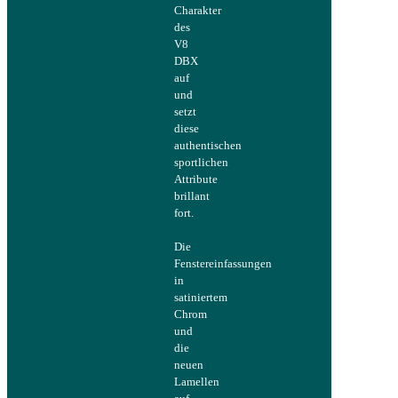
Charakter
des
V8
DBX
auf
und
setzt
diese
authentischen
sportlichen
Attribute
brillant
fort.
Die
Fenstereinfassungen
in
satiniertem
Chrom
und
die
neuen
Lamellen