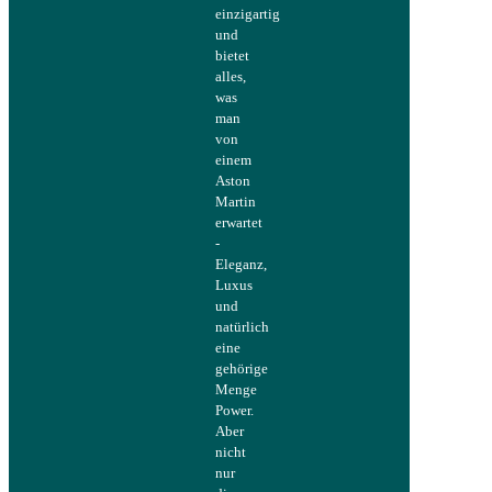
einzigartig
und
bietet
alles,
was
man
von
einem
Aston
Martin
erwartet
-
Eleganz,
Luxus
und
natürlich
eine
gehörige
Menge
Power.
Aber
nicht
nur