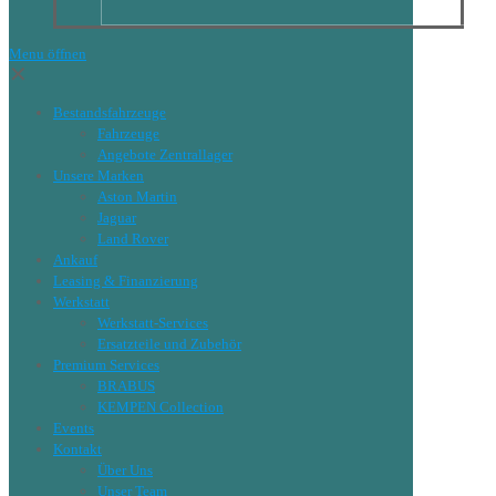
Menu öffnen
✕
Bestandsfahrzeuge
Fahrzeuge
Angebote Zentrallager
Unsere Marken
Aston Martin
Jaguar
Land Rover
Ankauf
Leasing & Finanzierung
Werkstatt
Werkstatt-Services
Ersatzteile und Zubehör
Premium Services
BRABUS
KEMPEN Collection
Events
Kontakt
Über Uns
Unser Team