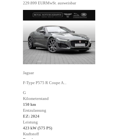
229.899 EUR
MwSt. ausweisbar
Jaguar
F-Type P575 R Coupe A...
G
Kilometerstand
150 km
Erstzulassung
EZ: 2024
Leistung
423 kW (575 PS)
Kraftstoff