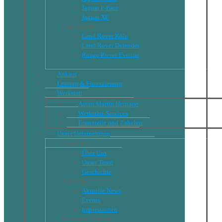
Jaguar F-Pace
Jaguar XF
Land Rover
Land Rover Köln
Land Rover Defender
Range Rover Evoque
Ankauf
Leasing & Finanzierung
Werkstatt
Aston Martin Heritage
Werkstatt-Services
Ersatzteile und Zubehör
Unser Unternehmen
Über Uns
Über Uns
Unser Team
Geschichte
Aktuelles
Aktuelle News
Events
Impressionen
Service & Kontakt