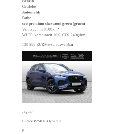
Benzin
Getriebe
Automatik
Farbe
svo premium sherwood green (gruen)
Verbrauch in l/100km*
WLTP: kombiniert 10,0, CO2 240g/km
139.899 EUR
MwSt. ausweisbar
Jaguar
F-Pace P250 R-Dynamic...
F