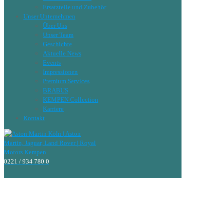
Ersatzteile und Zubehör
Unser Unternehmen
Über Uns
Unser Team
Geschichte
Aktuelle News
Events
Impressionen
Premium Services
BRABUS
KEMPEN Collection
Karriere
Kontakt
0221 / 934 780 0