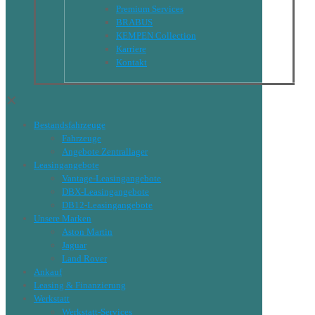
Premium Services
BRABUS
KEMPEN Collection
Karriere
Kontakt
✕
Bestandsfahrzeuge
Fahrzeuge
Angebote Zentrallager
Leasingangebote
Vantage-Leasingangebote
DBX-Leasingangebote
DB12-Leasingangebote
Unsere Marken
Aston Martin
Jaguar
Land Rover
Ankauf
Leasing & Finanzierung
Werkstatt
Werkstatt-Services