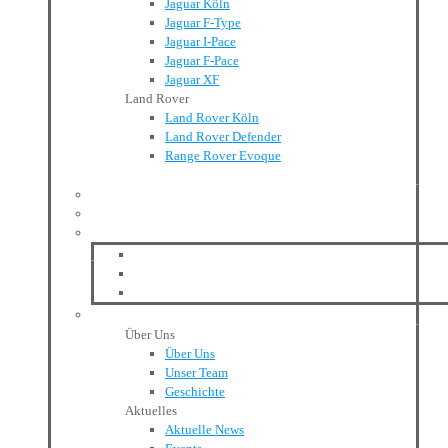
Jaguar Köln
Jaguar F-Type
Jaguar I-Pace
Jaguar F-Pace
Jaguar XF
Land Rover
Land Rover Köln
Land Rover Defender
Range Rover Evoque
Ankauf
Leasing & Finanzierung
Werkstatt
Aston Martin Heritage
Werkstatt-Services
Ersatzteile und Zubehör
Unser Unternehmen
Über Uns
Über Uns
Unser Team
Geschichte
Aktuelles
Aktuelle News