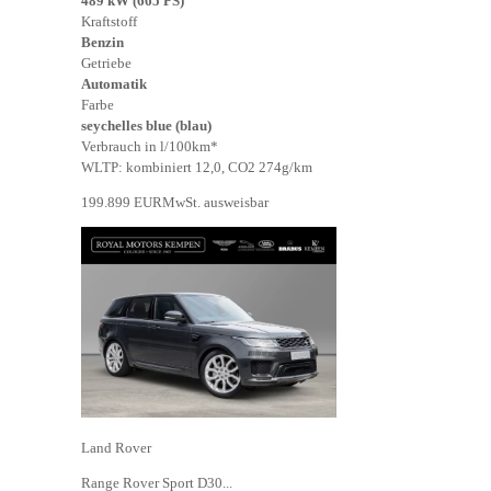
489 kW (665 PS)
Kraftstoff
Benzin
Getriebe
Automatik
Farbe
seychelles blue (blau)
Verbrauch in l/100km*
WLTP: kombiniert 12,0, CO2 274g/km
199.899 EUR
MwSt. ausweisbar
Land Rover
Range Rover Sport D30...