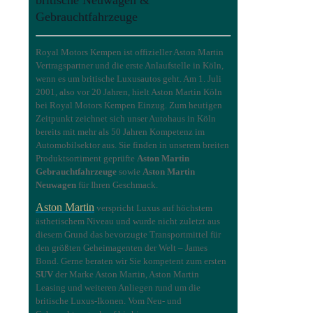
Gebrauchtfahrzeuge
Royal Motors Kempen ist offizieller Aston Martin
Vertragspartner und die erste Anlaufstelle in Köln,
wenn es um britische Luxusautos geht. Am 1. Juli
2001, also vor 20 Jahren, hielt Aston Martin Köln
bei Royal Motors Kempen Einzug. Zum heutigen
Zeitpunkt zeichnet sich unser Autohaus in Köln
bereits mit mehr als 50 Jahren Kompetenz im
Automobilsektor aus. Sie finden in unserem breiten
Produktsortiment geprüfte
Aston Martin
Gebrauchtfahrzeuge
sowie
Aston Martin
Neuwagen
für Ihren Geschmack.
Aston Martin
verspricht Luxus auf höchstem
ästhetischem Niveau und wurde nicht zuletzt aus
diesem Grund das bevorzugte Transportmittel für
den größten Geheimagenten der Welt – James
Bond. Gerne beraten wir Sie kompetent zum ersten
SUV
der Marke Aston Martin, Aston Martin
Leasing und weiteren Anliegen rund um die
britische Luxus-Ikonen. Vom Neu- und