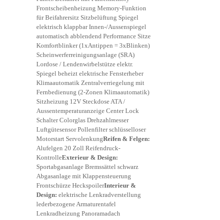
Frontscheibenheizung Memory-Funktion
für Beifahrersitz Sitzbelüftung Spiegel
elektrisch klappbar Innen-/Aussenspiegel
automatisch abblendend Performance Sitze
Komfortblinker (1xAntippen = 3xBlinken)
Scheinwerferreinigungsanlage (SRA)
Lordose / Lendenwirbelstütze elektr.
Spiegel beheizt elektrische Fensterheber
Klimaautomatik Zentralverriegelung mit
Fernbedienung (2-Zonen Klimaautomatik)
Sitzheizung 12V Steckdose ATA /
Aussentemperaturanzeige Center Lock
Schalter Colorglas Drehzahlmesser
Luftgütesensor Pollenfilter schlüsselloser
Motorstart Servolenkung
Reifen & Felgen:
Alufelgen 20 Zoll Reifendruck-
Kontrolle
Exterieur & Design:
Sportabgasanlage Bremssättel schwarz
Abgasanlage mit Klappensteuerung
Frontschürze Heckspoiler
Interieur &
Design:
elektrische Lenkradverstellung
lederbezogene Armaturentafel
Lenkradheizung Panoramadach