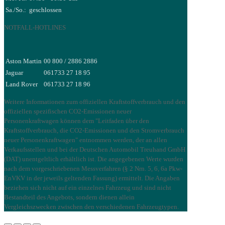
Sa./So.:
geschlossen
NOTFALL-HOTLINES
Aston Martin
00 800 / 2886 2886
Jaguar
061733 27 18 95
Land Rover
061733 27 18 96
Weitere Informationen zum offiziellen Kraftstoffverbrauch und den
offiziellen spezifischen CO2-Emissionen neuer
Personenkraftwagen können dem "Leitfaden über den
Kraftstoffverbrauch, die CO2-Emissionen und den Stromverbrauch
neuer Personenkraftwagen" entnommen werden, der an allen
Verkaufsstellen und bei der Deutschen Automobil Treuhand GmbH
(DAT) unentgeltlich erhältlich ist. Die angegebenen Werte wurden
nach dem vorgeschriebenen Messverfahren (§ 2 Nrn. 5, 6, 6a Pkw-
EnVKV in der jeweils geltenden Fassung) ermittelt. Die Angaben
beziehen sich nicht auf ein einzelnes Fahrzeug und sind nicht
Bestandteil des Angebots, sondern dienen allein
Vergleichszwecken zwischen den verschiedenen Fahrzeugtypen.