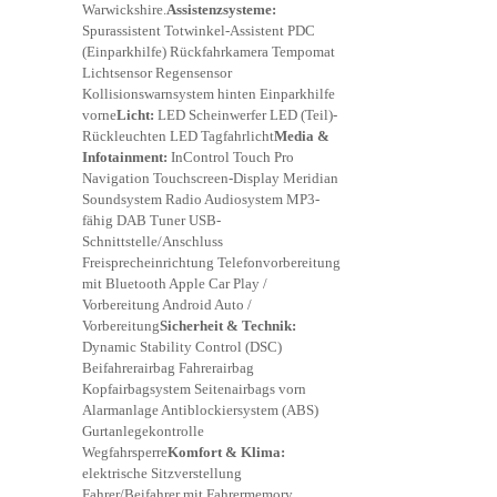
Warwickshire.
Assistenzsysteme:
Spurassistent Totwinkel-Assistent PDC
(Einparkhilfe) Rückfahrkamera Tempomat
Lichtsensor Regensensor
Kollisionswarnsystem hinten Einparkhilfe
vorne
Licht:
LED Scheinwerfer LED (Teil)-
Rückleuchten LED Tagfahrlicht
Media &
Infotainment:
InControl Touch Pro
Navigation Touchscreen-Display Meridian
Soundsystem Radio Audiosystem MP3-
fähig DAB Tuner USB-
Schnittstelle/Anschluss
Freisprecheinrichtung Telefonvorbereitung
mit Bluetooth Apple Car Play /
Vorbereitung Android Auto /
Vorbereitung
Sicherheit & Technik:
Dynamic Stability Control (DSC)
Beifahrerairbag Fahrerairbag
Kopfairbagsystem Seitenairbags vorn
Alarmanlage Antiblockiersystem (ABS)
Gurtanlegekontrolle
Wegfahrsperre
Komfort & Klima:
elektrische Sitzverstellung
Fahrer/Beifahrer mit Fahrermemory