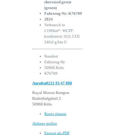
sherwood green
(gruen)
Fahrzeug-Nr: K76789
2024
Verbrauch in
l/100km*: WLTP:
kombiniert 10,0, CO2
240,0 g/km
G
Standort
Fahrzeug-Nr:
50968 Köln
K76789
Anrufen
0221 93 47 800
Royal Motors Kempen
Raderthalgürtel 2
50968 Köln
Route planen
Anfrage stellen
Exposé als PDF