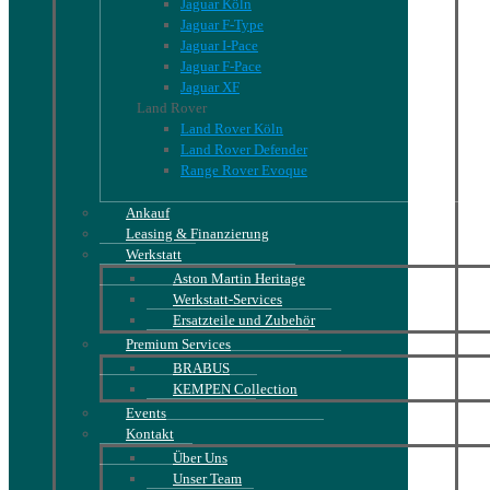
Jaguar Köln
Jaguar F-Type
Jaguar I-Pace
Jaguar F-Pace
Jaguar XF
Land Rover
Land Rover Köln
Land Rover Defender
Range Rover Evoque
Ankauf
Leasing & Finanzierung
Werkstatt
Aston Martin Heritage
Werkstatt-Services
Ersatzteile und Zubehör
Premium Services
BRABUS
KEMPEN Collection
Events
Kontakt
Über Uns
Unser Team