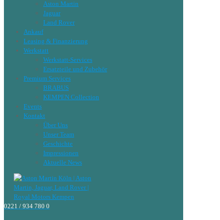
Aston Martin
Jaguar
Land Rover
Ankauf
Leasing & Finanzierung
Werkstatt
Werkstatt-Services
Ersatzteile und Zubehör
Premium Services
BRABUS
KEMPEN Collection
Events
Kontakt
Über Uns
Unser Team
Geschichte
Impressionen
Aktuelle News
0221 / 934 780 0