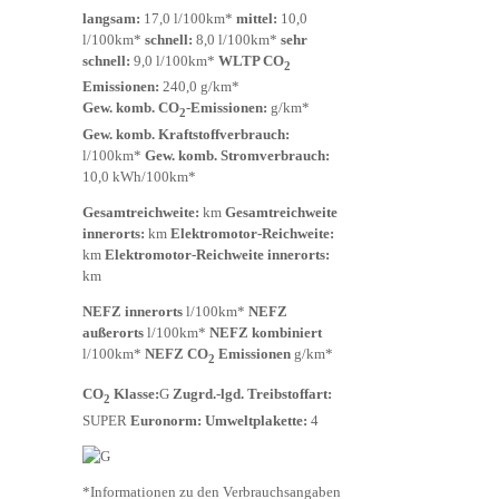
langsam:
17,0 l/100km*
mittel:
10,0
l/100km*
schnell:
8,0 l/100km*
sehr
schnell:
9,0 l/100km*
WLTP CO
2
Emissionen:
240,0 g/km*
Gew. komb. CO
-Emissionen:
g/km*
2
Gew. komb. Kraftstoffverbrauch:
l/100km*
Gew. komb. Stromverbrauch:
10,0 kWh/100km*
Gesamtreichweite:
km
Gesamtreichweite
innerorts:
km
Elektromotor-Reichweite:
km
Elektromotor-Reichweite innerorts:
km
NEFZ innerorts
l/100km*
NEFZ
außerorts
l/100km*
NEFZ kombiniert
l/100km*
NEFZ CO
Emissionen
g/km*
2
CO
Klasse:
G
Zugrd.-lgd. Treibstoffart:
2
SUPER
Euronorm:
Umweltplakette:
4
*Informationen zu den Verbrauchsangaben