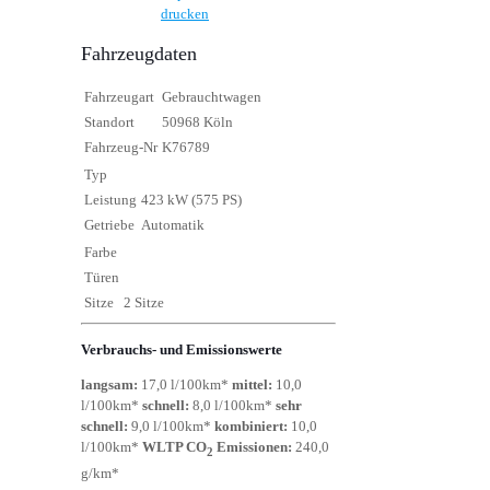
drucken
Fahrzeugdaten
Fahrzeugart
Gebrauchtwagen
Standort
50968 Köln
Fahrzeug-Nr
K76789
Typ
Leistung
423 kW (575 PS)
Getriebe
Automatik
Farbe
Türen
Sitze
2 Sitze
Verbrauchs- und Emissionswerte
langsam:
17,0 l/100km*
mittel:
10,0
l/100km*
schnell:
8,0 l/100km*
sehr
schnell:
9,0 l/100km*
kombiniert:
10,0
l/100km*
WLTP CO
Emissionen:
240,0
2
g/km*