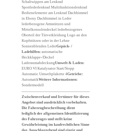
Schaltwippen am Lenkrad
Sportlederlenkrad Multifunktionslenkrad
Bedienelemente am Lenkrad Dachhimmel
in Ebony Dachhimmel in Leder
lederbezogene Armstützen und
Mittelkonsolendeckel lederbezogenes
Oberteil der Türverkleidung Logo an den
Kopfstützen oder in der Lehne
Sonnenblenden Leder
Gepäck- /
Ladehilfen:
automatische
Heckklappe-/Deckel
Laderaumabdeckung
Umwelt & Laden:
EURO VI Katalysator Start/Stopp
Automatic Umweltplakette 4
Getriebe:
Automatik
Weitere Informationen:
Sondermodell
Zwischenverkauf und Irrtümer für dieses
Angebot sind ausdrücklich vorbehalten.
Die Fahrzeugbeschreibung dient
lediglich der allgemeinen Identifizierung
des Fahrzeuges und stellt keine
Gewährleistung im kaufrechtlichen Sinne
dar. Ausschlaggebend sind einzig und