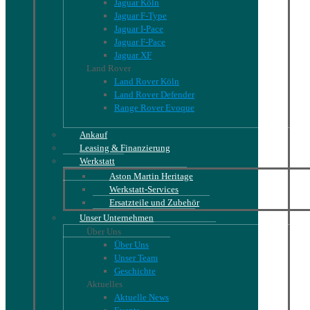
Jaguar Köln
Jaguar F-Type
Jaguar I-Pace
Jaguar F-Pace
Jaguar XF
Land Rover
Land Rover Köln
Land Rover Defender
Range Rover Evoque
Ankauf
Leasing & Finanzierung
Werkstatt
Aston Martin Heritage
Werkstatt-Services
Ersatzteile und Zubehör
Unser Unternehmen
Über Uns
Über Uns
Unser Team
Geschichte
Aktuelles
Aktuelle News