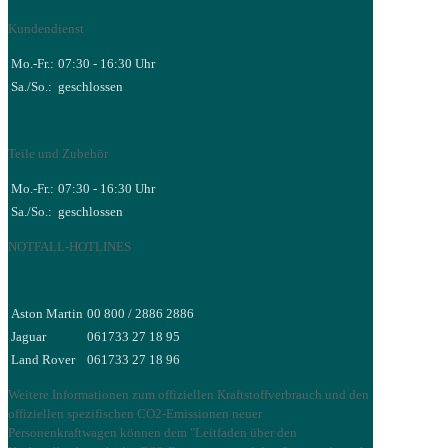
Kundendienst
Mo.-Fr.:
07:30 - 16:30 Uhr
Sa./So.:
geschlossen
Teile und Zubehör
Mo.-Fr.:
07:30 - 16:30 Uhr
Sa./So.:
geschlossen
NOTFALL-HOTLINES
Aston Martin
00 800 / 2886 2886
Jaguar
061733 27 18 95
Land Rover
061733 27 18 96
Weitere Informationen zum offiziellen Kraftstoffverbrauch und den
offiziellen spezifischen CO2-Emissionen neuer
Personenkraftwagen können dem "Leitfaden über den