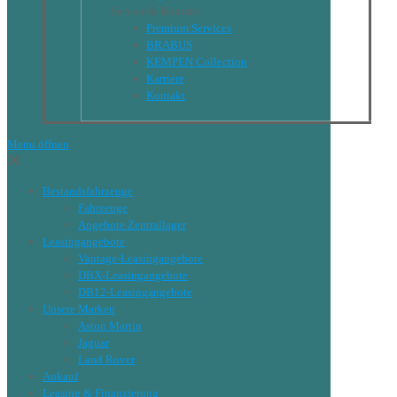
Service & Kontakt
Premium Services
BRABUS
KEMPEN Collection
Karriere
Kontakt
Menu öffnen
✕
Bestandsfahrzeuge
Fahrzeuge
Angebote Zentrallager
Leasingangebote
Vantage-Leasingangebote
DBX-Leasingangebote
DB12-Leasingangebote
Unsere Marken
Aston Martin
Jaguar
Land Rover
Ankauf
Leasing & Finanzierung