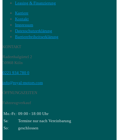
Leasing & Finanzierung
Karriere
Kontakt
Impressum
Datenschutzerklärung
Barrierefreiheitserklärung
KONTAKT
Raderthalgürtel 2
50968 Köln
0221 934 780 0
info@royal-motors.com
ÖFFNUNGSZEITEN
Fahrzeugverkauf
Mo.-Fr.:
09:00 - 18:00 Uhr
Sa:
Termine nur nach Vereinbarung
So:
geschlossen