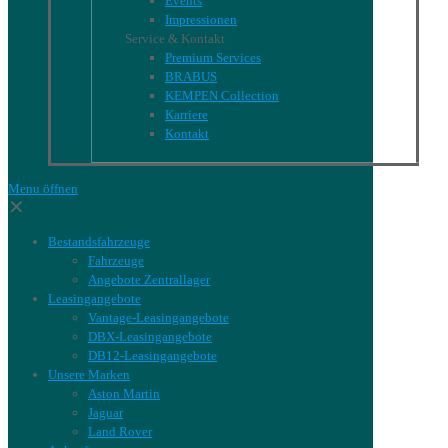
Events
Impressionen
Service & Kontakt
Premium Services
BRABUS
KEMPEN Collection
Karriere
Kontakt
Menu öffnen
✕
Bestandsfahrzeuge
Fahrzeuge
Angebote Zentrallager
Leasingangebote
Vantage-Leasingangebote
DBX-Leasingangebote
DB12-Leasingangebote
Unsere Marken
Aston Martin
Jaguar
Land Rover