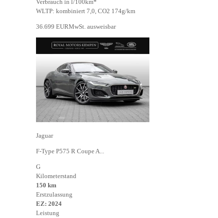
Verbrauch in l/100km*
WLTP: kombiniert 7,0, CO2 174g/km
36.699 EUR
MwSt. ausweisbar
Jaguar
F-Type P575 R Coupe A...
G
Kilometerstand
150 km
Erstzulassung
EZ: 2024
Leistung