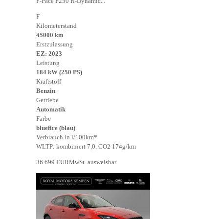
F-Pace P250 R-Dynamic...
F
Kilometerstand
45000 km
Erstzulassung
EZ: 2023
Leistung
184 kW (250 PS)
Kraftstoff
Benzin
Getriebe
Automatik
Farbe
bluefire (blau)
Verbrauch in l/100km*
WLTP: kombiniert 7,0, CO2 174g/km
36.699 EUR
MwSt. ausweisbar