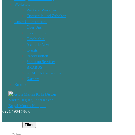
Werkstatt
Werkstatt-Services
Ersatzteile und Zubehör
Unser Unternehmen
Über Uns
Unser Team
Geschichte
Aktuelle News
Events
Impressionen
Premium Services
BRABUS
KEMPEN Collection
Karriere
Kontakt
0221 / 934 780 0
Filter
Filter