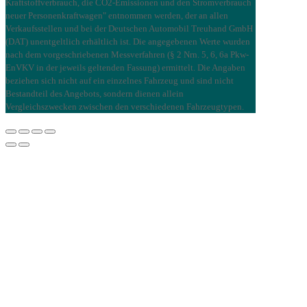
Kraftstoffverbrauch, die CO2-Emissionen und den Stromverbrauch
neuer Personenkraftwagen" entnommen werden, der an allen
Verkaufsstellen und bei der Deutschen Automobil Treuhand GmbH
(DAT) unentgeltlich erhältlich ist. Die angegebenen Werte wurden
nach dem vorgeschriebenen Messverfahren (§ 2 Nrn. 5, 6, 6a Pkw-
EnVKV in der jeweils geltenden Fassung) ermittelt. Die Angaben
beziehen sich nicht auf ein einzelnes Fahrzeug und sind nicht
Bestandteil des Angebots, sondern dienen allein
Vergleichszwecken zwischen den verschiedenen Fahrzeugtypen.