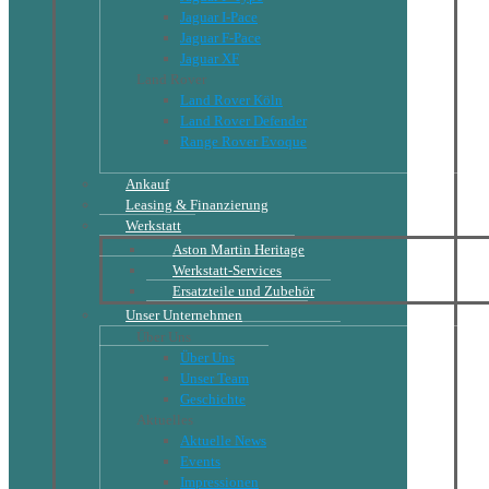
Jaguar I-Pace
Jaguar F-Pace
Jaguar XF
Land Rover
Land Rover Köln
Land Rover Defender
Range Rover Evoque
Ankauf
Leasing & Finanzierung
Werkstatt
Aston Martin Heritage
Werkstatt-Services
Ersatzteile und Zubehör
Unser Unternehmen
Über Uns
Über Uns
Unser Team
Geschichte
Aktuelles
Aktuelle News
Events
Impressionen