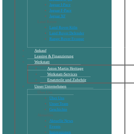
Jaguar I-Pace
Jaguar F-Pace
Jaguar XF
Land Rover
Land Rover Köln
Land Rover Defender
Range Rover Evoque
Ankauf
Leasing & Finanzierung
Werkstatt
Aston Martin Heritage
Werkstatt-Services
Ersatzteile und Zubehör
Unser Unternehmen
Über Uns
Über Uns
Unser Team
Geschichte
Aktuelles
Aktuelle News
Events
Impressionen