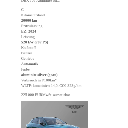
DBX 707 Aluminite Sil...
G
Kilometerstand
20000 km
Erstzulassung
EZ: 2024
Leistung
520 kW (707 PS)
Kraftstoff
Benzin
Getriebe
Automatik
Farbe
aluminite silver (grau)
Verbrauch in l/100km*
WLTP: kombiniert 14,0, CO2 323g/km
225.000 EUR
MwSt. ausweisbar