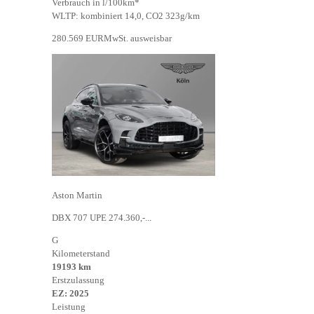
Verbrauch in l/100km*
WLTP: kombiniert 14,0, CO2 323g/km
280.569 EUR
MwSt. ausweisbar
Aston Martin
DBX 707 UPE 274.360,-...
G
Kilometerstand
19193 km
Erstzulassung
EZ: 2025
Leistung