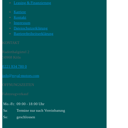
Leasing & Finanzierung
Karriere
Kontakt
Impressum
Datenschutzerklärung
Barrierefreiheitserklärung
KONTAKT
Raderthalgürtel 2
50968 Köln
0221 934 780 0
info@royal-motors.com
ÖFFNUNGSZEITEN
Fahrzeugverkauf
Mo.-Fr.:
09:00 - 18:00 Uhr
Sa:
Termine nur nach Vereinbarung
So:
geschlossen