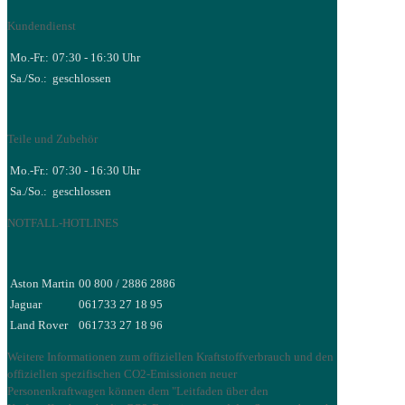
Kundendienst
Mo.-Fr.:
07:30 - 16:30 Uhr
Sa./So.:
geschlossen
Teile und Zubehör
Mo.-Fr.:
07:30 - 16:30 Uhr
Sa./So.:
geschlossen
NOTFALL-HOTLINES
Aston Martin
00 800 / 2886 2886
Jaguar
061733 27 18 95
Land Rover
061733 27 18 96
Weitere Informationen zum offiziellen Kraftstoffverbrauch und den
offiziellen spezifischen CO2-Emissionen neuer
Personenkraftwagen können dem "Leitfaden über den