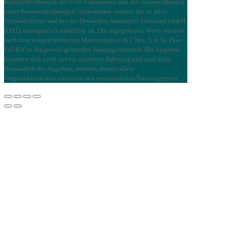
Kraftstoffverbrauch, die CO2-Emissionen und den Stromverbrauch
neuer Personenkraftwagen" entnommen werden, der an allen
Verkaufsstellen und bei der Deutschen Automobil Treuhand GmbH
(DAT) unentgeltlich erhältlich ist. Die angegebenen Werte wurden
nach dem vorgeschriebenen Messverfahren (§ 2 Nrn. 5, 6, 6a Pkw-
EnVKV in der jeweils geltenden Fassung) ermittelt. Die Angaben
beziehen sich nicht auf ein einzelnes Fahrzeug und sind nicht
Bestandteil des Angebots, sondern dienen allein
Vergleichszwecken zwischen den verschiedenen Fahrzeugtypen.