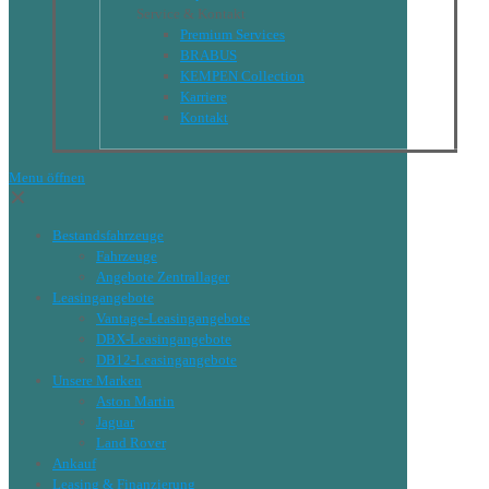
Service & Kontakt
Premium Services
BRABUS
KEMPEN Collection
Karriere
Kontakt
Menu öffnen
✕
Bestandsfahrzeuge
Fahrzeuge
Angebote Zentrallager
Leasingangebote
Vantage-Leasingangebote
DBX-Leasingangebote
DB12-Leasingangebote
Unsere Marken
Aston Martin
Jaguar
Land Rover
Ankauf
Leasing & Finanzierung