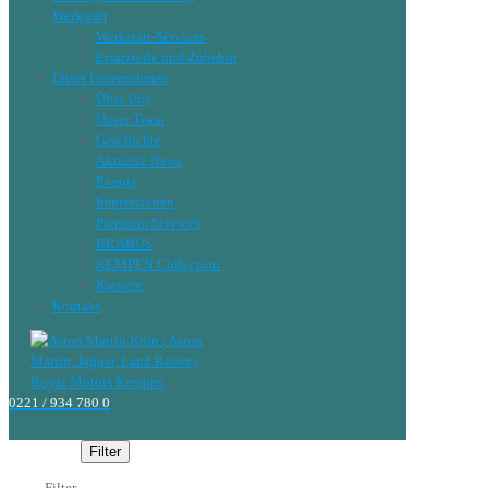
Werkstatt
Werkstatt-Services
Ersatzteile und Zubehör
Unser Unternehmen
Über Uns
Unser Team
Geschichte
Aktuelle News
Events
Impressionen
Premium Services
BRABUS
KEMPEN Collection
Karriere
Kontakt
0221 / 934 780 0
Filter
Filter