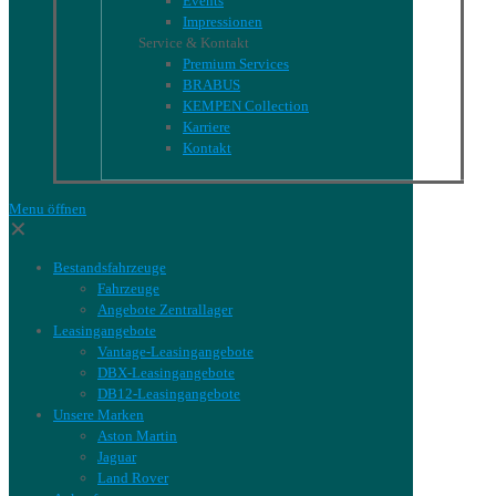
Events
Impressionen
Service & Kontakt
Premium Services
BRABUS
KEMPEN Collection
Karriere
Kontakt
Menu öffnen
✕
Bestandsfahrzeuge
Fahrzeuge
Angebote Zentrallager
Leasingangebote
Vantage-Leasingangebote
DBX-Leasingangebote
DB12-Leasingangebote
Unsere Marken
Aston Martin
Jaguar
Land Rover